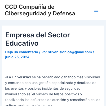
Ir
Navegación
Main
CCD Compañía de
al
de
Ciberseguridad y Defensa
Men
contenido
entradas
Empresa del Sector
Educativo
Deja un comentario
/ Por
stiven.sionica@gmail.com
/
junio 25, 2024
«La Universidad se ha beneficiado ganando más visibilidad
y contando con una gestión especializada y detallada de
los eventos y posibles incidentes de seguridad,
minimizando así el número de falsos positivos y
focalizando los esfuerzos de atención y remediación en los
activos realmente afectados»