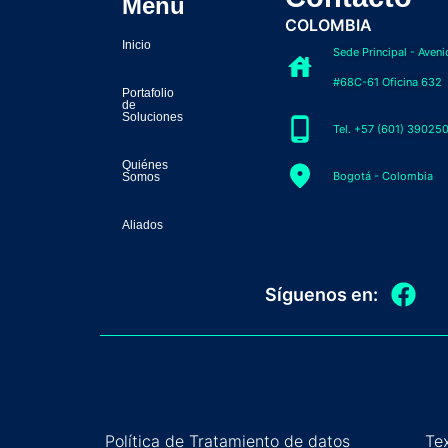
Menú
COLOMBIA
Inicio
Sede Principal - Aveni
#68C-61 Oficina 632
Portafolio
de
Soluciones
Tel. +57 (601) 39025
Quiénes
Bogotá - Colombia
Somos
Aliados
F
Síguenos en:
a
c
e
b
o
o
Política de Tratamiento de datos
Te