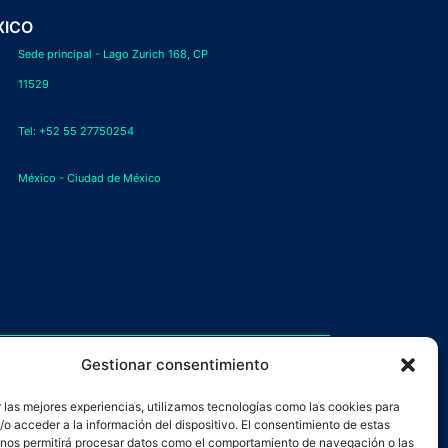
XICO
Sede principal - Lago Zurich 168, CP
11529
Tel: +52 55 27750254
México - Ciudad de México
Gestionar consentimiento
 las mejores experiencias, utilizamos tecnologías como las cookies para
o acceder a la información del dispositivo. El consentimiento de estas
CD COMPAÑÍA DE CIBERSEGURIDAD Y DEFENSA
 nos permitirá procesar datos como el comportamiento de navegación o las