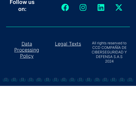
F
I
L
X
Follow us
a
n
i
-
on:
c
s
n
t
e
t
k
w
b
a
e
i
o
g
d
t
Data
Legal Texts
All rights reserved to
o
r
i
t
CCD COMPAÑÍA DE
Processing
CIBERSEGURIDAD Y
k
a
n
e
Policy
DEFENSA S.A.S
m
r
2024