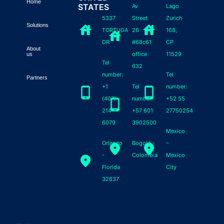
Home
STATES
Av
Lago
5337
Street
Zurich
Solutions
TORTUGA
26
168,
DR
#68c61
CP
About
office
11529
us
Tel
632
number:
Tel
Partners
+1
Tel
number:
(407)
number:
+52 55
214-
+57 601
27750254
6079
3902500
Mexico
Orlando
Bogotá -
–
-
Colombia
Mexico
Florida
City
32837