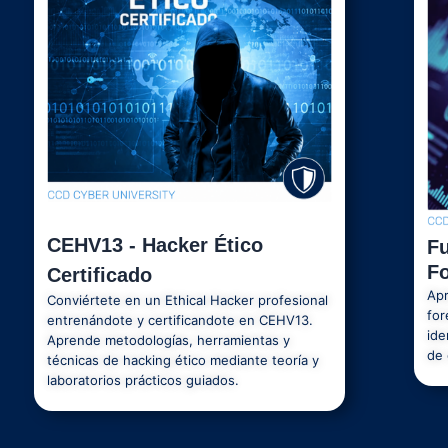
CEHV13 - Hacker Ético
F
Fo
Certificado
Apr
Conviértete en un Ethical Hacker profesional
for
entrenándote y certificandote en CEHV13.
ide
Aprende metodologías, herramientas y
de 
técnicas de hacking ético mediante teoría y
laboratorios prácticos guiados.