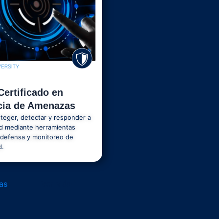
Certificado en
ncia de Amenazas
teger, detectar y responder a
d mediante herramientas
defensa y monitoreo de
d.
as
Ver Más