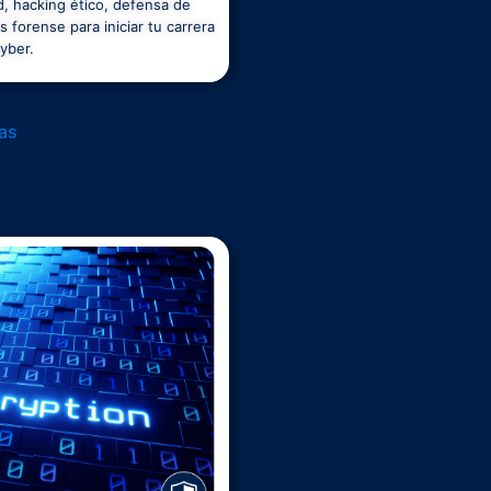
d, hacking ético, defensa de
is forense para iniciar tu carrera
yber.
as
Ver Más