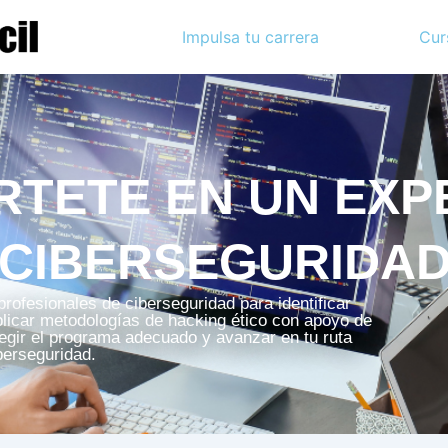
Impulsa tu carrera
Cur
RTETE EN UN EXP
CIBERSEGURIDA
rofesionales de ciberseguridad para identificar
plicar metodologías de hacking ético con apoyo de
elegir el programa adecuado y avanzar en tu ruta
berseguridad.