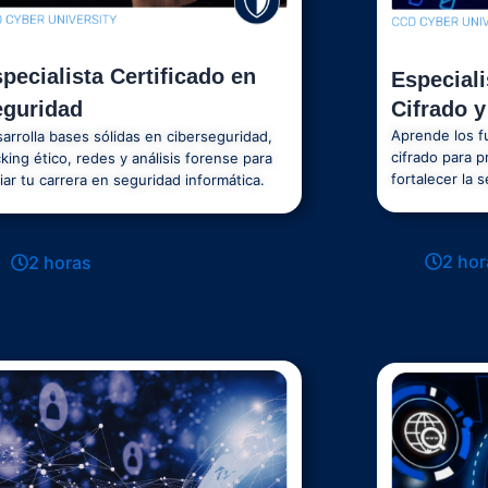
pecialista Certificado en
Especiali
Cifrado y
eguridad
Aprende los f
arrolla bases sólidas en ciberseguridad,
cifrado para p
king ético, redes y análisis forense para
fortalecer la 
ciar tu carrera en seguridad informática.
2 hor
2 horas
Ver Más