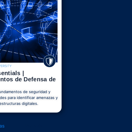
entials |
ntos de Defensa de
undamentos de seguridad y
des para identificar amenazas y
estructuras digitales.
as
Ver Más