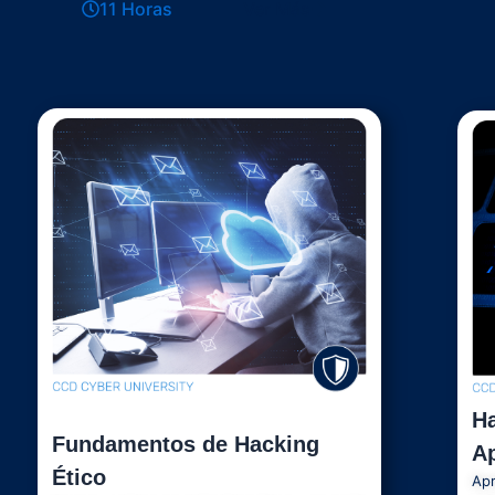
11 Horas
Ver Más
Ha
Fundamentos de Hacking
A
Ético
Apr