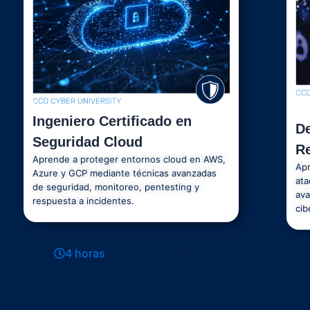
Ingeniero Certificado en
De
Seguridad Cloud
R
Aprende a proteger entornos cloud en AWS,
Apr
Azure y GCP mediante técnicas avanzadas
ata
de seguridad, monitoreo, pentesting y
ava
respuesta a incidentes.
cib
4 horas
Ver Más