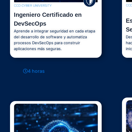
Ingeniero Certificado en
Es
DevSecOps
S
Aprende a integrar seguridad en cada etapa
del desarrollo de software y automatiza
Des
procesos DevSecOps para construir
hac
aplicaciones más seguras.
ini
4 horas
Ver Más