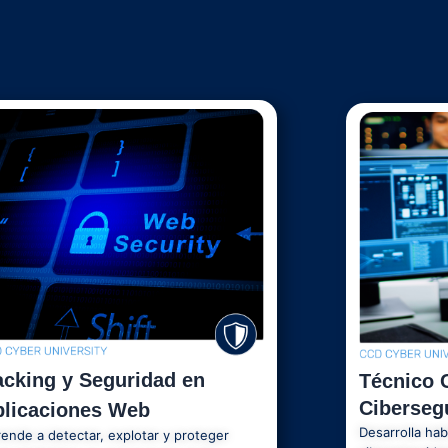
cking y Seguridad en
Técnico C
Ciberseg
plicaciones Web
Desarrolla hab
ende a detectar, explotar y proteger