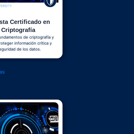
sta Certificado en
 Criptografía
undamentos de criptografía y
roteger información crítica y
seguridad de los datos.
as
Ver Más