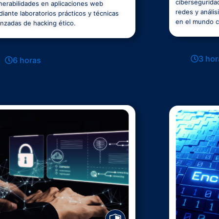
cibersegurida
nerabilidades en aplicaciones web
redes y anális
iante laboratorios prácticos y técnicas
en el mundo c
nzadas de hacking ético.
3 hor
6 horas
Ver Más