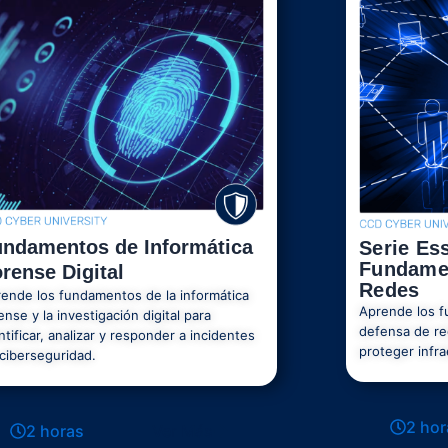
undamentos de Informática
Serie Ess
Fundame
rense Digital
Redes
ende los fundamentos de la informática
Aprende los f
ense y la investigación digital para
defensa de re
ntificar, analizar y responder a incidentes
proteger infra
ciberseguridad.
2 hor
2 horas
Ver Más