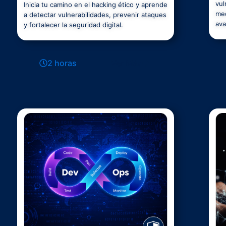
vul
Inicia tu camino en el hacking ético y aprende
med
a detectar vulnerabilidades, prevenir ataques
ava
y fortalecer la seguridad digital.
2 horas
Ver Más