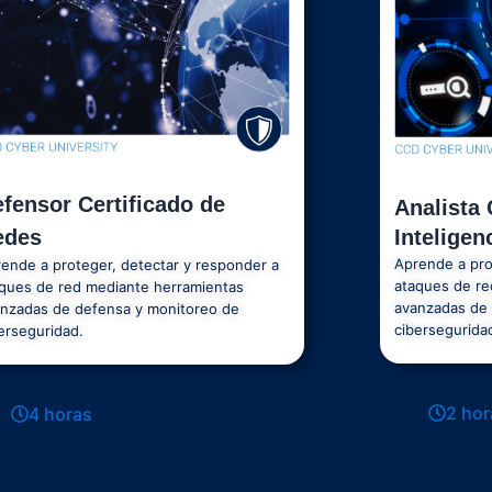
fensor Certificado de
Analista 
Intelige
edes
Aprende a pro
ende a proteger, detectar y responder a
ataques de re
ques de red mediante herramientas
avanzadas de 
nzadas de defensa y monitoreo de
cibersegurida
erseguridad.
2 hor
4 horas
Ver Más